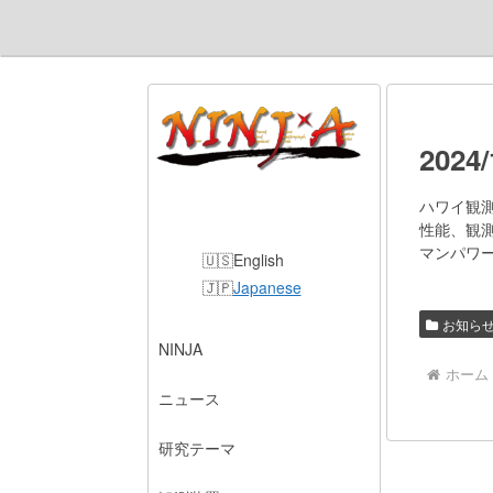
202
ハワイ観測
言語切り替え
性能、観
マンパワ
English
Japanese
お知ら
NINJA
ホーム
ニュース
研究テーマ